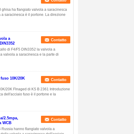
Contatto
 ghisa ha flangiato valvola a saracinesca
a a saracinesca è il portone. La direzione
vola a
Contatto
 DIN3352
llo di F4/F5 DIN3352 la valvola a
a valvola a saracinesca e la parte di
o fuso 10K/20K
Contatto
 10K/20K Flnaged di KS B 2361 Introduzione
 dell'acciaio fuso è il portone e la
pa/2.5mpa,
Contatto
sia WCB
 Russia hanno flangiato valvola a