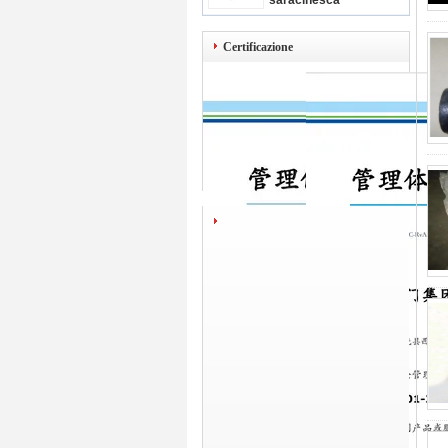
saracinesca
Certificazione