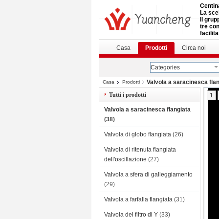
Centin
La scel
Il grup
tre con
facilit
Casa
Prodotti
Circa noi
Categories
Valvola a saracinesca fla
Casa
Prodotti
Tutti i prodotti
1
Valvola a saracinesca flangiata
(38)
Valvola di globo flangiata
(26)
Valvola di ritenuta flangiata
dell'oscillazione
(27)
Valvola a sfera di galleggiamento
(29)
Valvola a farfalla flangiata
(31)
Valvola del filtro di Y
(33)