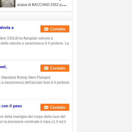
GOST del volante PN10/16
acqua di BACCANO 3352 per
il acciaio al carbonio del gas
dell'olio dell'acqua
alvola a
Contatto
Stem 150LB ha flangiato valvola a
della valvola a saracinesca è il portone. La
eel,
Contatto
I Standard Rising Stem Flanged
 a saracinesca dell'acciaio fuso è il portone
a con il peso
Contatto
e della maniglia del corpo della luce del
no la pressione nominale è mpa ≤1.0 ed il