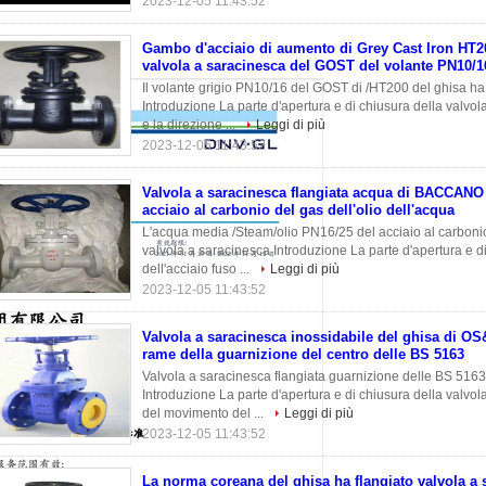
2023-12-05 11:43:52
Gambo d'acciaio di aumento di Grey Cast Iron HT2
valvola a saracinesca del GOST del volante PN10/1
Il volante grigio PN10/16 del GOST di /HT200 del ghisa ha
Introduzione La parte d'apertura e di chiusura della valvola
e la direzione ...
Leggi di più
2023-12-05 11:43:52
Valvola a saracinesca flangiata acqua di BACCANO 
acciaio al carbonio del gas dell'olio dell'acqua
L'acqua media /Steam/olio PN16/25 del acciaio al carboni
valvola a saracinesca Introduzione La parte d'apertura e d
dell'acciaio fuso ...
Leggi di più
2023-12-05 11:43:52
Valvola a saracinesca inossidabile del ghisa di OS
rame della guarnizione del centro delle BS 5163
Valvola a saracinesca flangiata guarnizione delle BS 51
Introduzione La parte d'apertura e di chiusura della valvol
del movimento del ...
Leggi di più
2023-12-05 11:43:52
La norma coreana del ghisa ha flangiato valvola a 