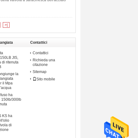
della valvola a saracinesca dell'acciaio
>|
langiata
Contattici
ta
Contattici
i 150LB JIS,
Richieda una
 di ritenuta
citazione
B
Sitemap
ngiunge la
flangiata
Sito mobile
r il Mpa
ll'acqua
 fuso ha
e 150lb/300lb
enuta
IS KS ha
l'olio
lvola di
azione