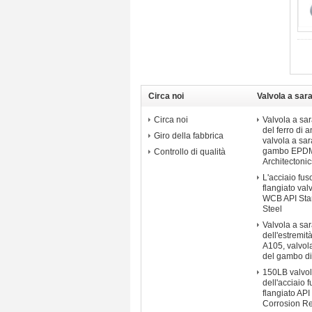
Circa noi
Valvola a sar
Circa noi
Valvola a sar
del ferro di 
Giro della fabbrica
valvola a sa
gambo EPDM 
Controllo di qualità
Architectonic
L'acciaio fu
flangiato val
WCB API Sta
Steel
Valvola a sa
dell'estremità
A105, valvol
del gambo d
150LB valvol
dell'acciaio
flangiato AP
Corrosion Re