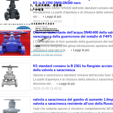
KS la B 2350 DN50-DN300 nero
Il colore nero DN50~DN300 dell'ente standard coreano del
Introduzione La parte d'apertura e di chiusura della valvol
del ...
Leggi di più
2023-12-05 11:43:52
Olio non aumentante dell'acqua DN40-600 della val
saracinesca della guarnizione del metallo di F4/F5
L'OS del gambo di Non aumento della guarnizione del meta
saracinesca flangiata del ghisa IntroduzioneL'apertura dell
chiusura è una ram e la ...
Leggi di più
2023-12-05 11:43:52
KS standard coreano la B 2361 ha flangiato acciai
della valvola a saracinesca
Valvola a saracinesca standard coreana dell'acciaio fuso
La parte d'apertura e di chiusura della valvola a saracinesca
direzione del ...
Leggi di più
2023-12-05 11:43:52
valvola a saracinesca del gambo di aumento 1.6m
valvola a saracinesca resistente all'uso della Rus
I tubi che soltanto aprono e chiudono completamente WCB