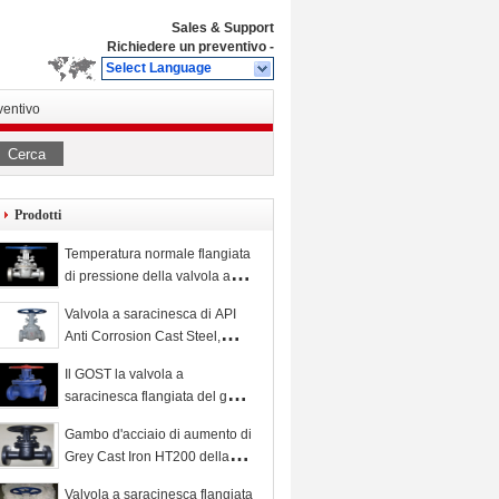
Sales & Support
Richiedere un preventivo
-
Select Language
ventivo
Cerca
Prodotti
Temperatura normale flangiata
di pressione della valvola a
saracinesca di acciaio
Valvola a saracinesca di API
inossidabile api 600 150LB
Anti Corrosion Cast Steel,
saracinesca flangiata resiliente
Il GOST la valvola a
saracinesca flangiata del ghisa
con il peso leggero pieno del
Gambo d'acciaio di aumento di
porto della maniglia
Grey Cast Iron HT200 della
valvola a saracinesca del
Valvola a saracinesca flangiata