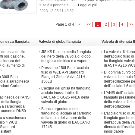
saracinesca Introduzione La parte d'apertura e di chiusura 
fuso è il portone e ...
Leggi di più
2023-12-05 11:43:52
Page 1 of 4
|<
<<
1
2
3
4
>>
acinesca flangiata
Valvola di globo flangiata
Valvola di ritenuta f
dell'oscillazione
acinesca duttile
JIS KS l'acqua media flangiata
La valvola di ritenu
anti ossidazione,
del nero della valvola di globo
dell'acciaio fuso d
racinesca del
del ghisa elettrica e a vapore
ha flangiato valvola
di aumento di
di ASTM A216 WC
Pressione 150LB dell'acciaio
s
fuso di WCB API Standard
Di gomma curvo co
so 300LB ha
Flanged Globe Valve J41H-
valvola di ritenuta 
vola a saracinesca
150LB
dell'oscillazione pe
ndard Carbon
dell'acciaio 1,6 de
L'acqua del ghisa ha flangiato
acciaio inossidabile di
L'ANSI dell'acciaio
racinesca dell'ANSI
BACCANO GG25 PN16 della
flangiato pression
 della flangia
valvola di globo
della valvola di rit
a a saracinesca
dell'oscillazione
Bianco argenteo medio
i aumento DN50
flangiato di acciaio al carbonio
L'acciaio fuso di J
a a saracinesca
della ruota del vapore della
flangiato gambo del
 fuso 4 WCB
valvola di globo di BACCANO
dell'acqua della va
I Standard
17245
ritenuta dell'oscill
sistant
inossidabile