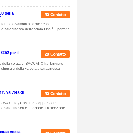
00 della
Contatto
6
 flangiato valvola a saracinesca
 a saracinesca dell'acciaio fuso è il portone
3352 per il
Contatto
o della colata di BACCANO ha flangiato
i chiusura della valvola a saracinesca
&Y, valvola di
Contatto
63 OS&Y Gray Cast Iron Copper Core
a a saracinesca è il portone. La direzione
saracinesca