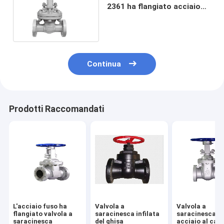
2361 ha flangiato acciaio
fuso 10K/20K della valvola
a saracinesca
Continua
Prodotti Raccomandati
L'acciaio fuso ha
Valvola a
Valvola a
flangiato valvola a
saracinesca infilata
saracinesca de
saracinesca
del ghisa
acciaio al car