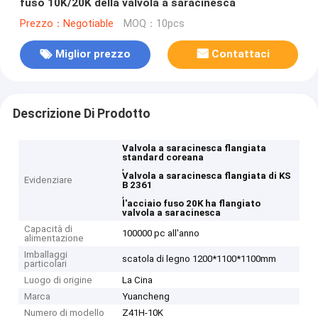
fuso 10K/20K della valvola a saracinesca
Prezzo：Negotiable
MOQ：10pcs
Miglior prezzo
Contattaci
Descrizione Di Prodotto
Valvola a saracinesca flangiata
standard coreana
,
Valvola a saracinesca flangiata di KS
Evidenziare
B 2361
,
l'acciaio fuso 20K ha flangiato
valvola a saracinesca
Capacità di
100000 pc all'anno
alimentazione
Imballaggi
scatola di legno 1200*1100*1100mm
particolari
Luogo di origine
La Cina
Marca
Yuancheng
Numero di modello
Z41H-10K