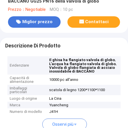
BACCANO GG25 PN16 della valvola di globo
Prezzo：Negotiable
MOQ：10 pc
Miglior prezzo
Contattaci
Descrizione Di Prodotto
,
Il ghisa ha flangiato valvola di globo
,
L'acqua ha flangiato valvola di globo
Evidenziare
Valvola di globo flangiata di acciaio
inossidabile di BACCANO
Capacità di
10000 pc all'anno
alimentazione
Imballaggi
scatola di legno 1200*1100*1100
particolari
Luogo di origine
La Cina
Marca
Yuancheng
Numero di modello
J41H
Osservi più