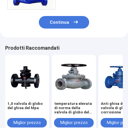
GG25 PN16 della valvola di
globo
Continua
Prodotti Raccomandati
1,0 valvola di globo
temperatura elevata
Anti ghisa dell
del ghisa del Mpa
di norma della
valvola di glob
valvola di globo del
corrosione
acciaio al carbonio
di 10/20K WCB 2361
Miglior prezzo
Miglior prezzo
Miglior pr